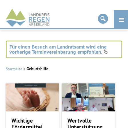
Landkreis
Regen
Für einen Besuch am Landratsamt wird eine
vorherige Terminvereinbarung empfohlen.
Startseite
»
Geburtshilfe
Wichtige
Wertvolle
Fördermittel
Unterstützung