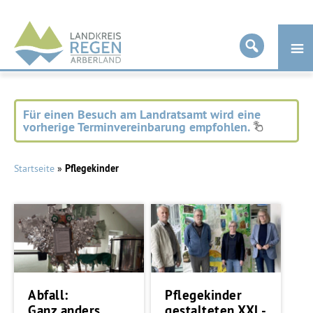
Landkreis
Regen
Für einen Besuch am Landratsamt wird eine
vorherige Terminvereinbarung empfohlen.
Startseite
»
Pflegekinder
Abfall:
Pflegekinder
Ganz anders
gestalteten XXL-