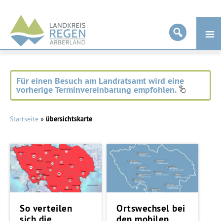
Landkreis
Regen
Für einen Besuch am Landratsamt wird eine
vorherige Terminvereinbarung empfohlen.
Startseite
»
übersichtskarte
So verteilen
Ortswechsel bei
sich die
den mobilen