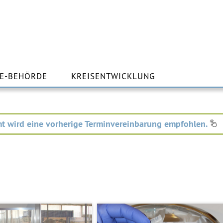
m
lt
E-BEHÖRDE
KREISENTWICKLUNG
ingen
t wird eine vorherige Terminvereinbarung empfohlen.