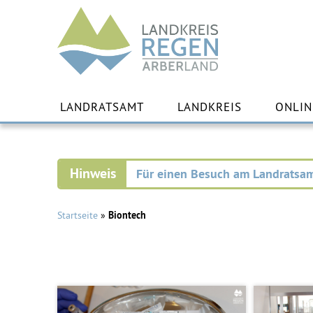
Landkreis
Regen
Zu
Inha
LANDRATSAMT
LANDKREIS
ONLIN
spr
Für einen Besuch am Landratsam
Startseite
»
Biontech