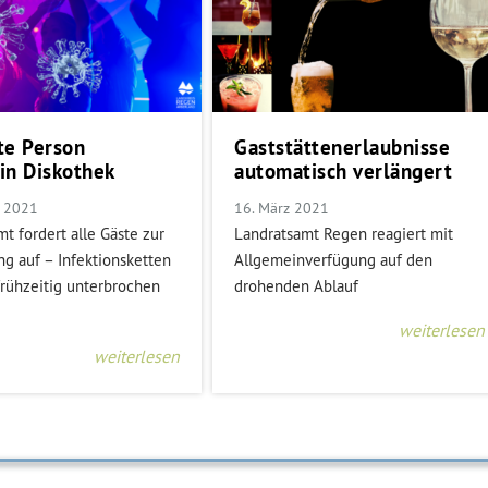
rte Person
Gaststättenerlaubnisse
 in Diskothek
automatisch verlängert
r 2021
16. März 2021
t fordert alle Gäste zur
Landratsamt Regen reagiert mit
g auf – Infektionsketten
Allgemeinverfügung auf den
frühzeitig unterbrochen
drohenden Ablauf
weiterlesen
weiterlesen