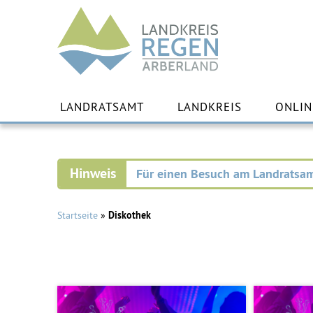
Landkreis
Regen
Zu
Inha
LANDRATSAMT
LANDKREIS
ONLIN
spr
Für einen Besuch am Landratsam
Startseite
»
Diskothek