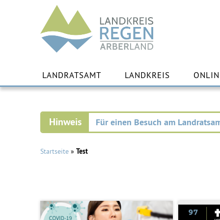
Landkreis
Regen
Zu
Inha
LANDRATSAMT
LANDKREIS
ONLIN
spr
Für einen Besuch am Landratsam
Startseite
»
Test