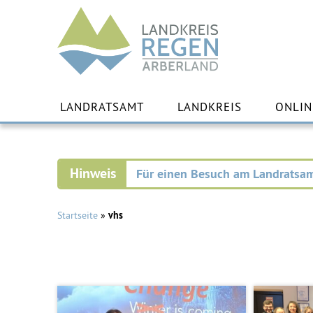
Landkreis
Regen
Zu
Inha
LANDRATSAMT
LANDKREIS
ONLIN
spr
Für einen Besuch am Landratsam
Startseite
»
vhs