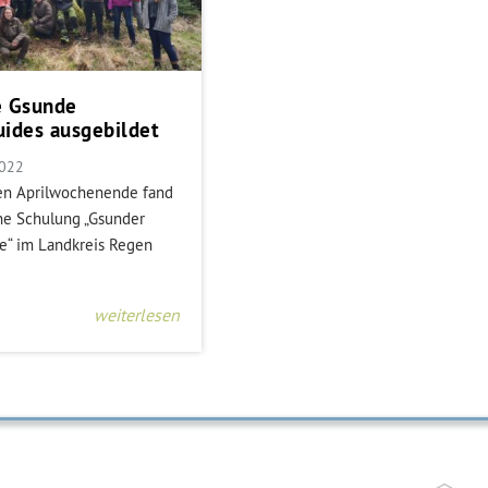
e Gsunde
ides ausgebildet
2022
n Aprilwochenende fand
ne Schulung „Gsunder
e“ im Landkreis Regen
weiterlesen