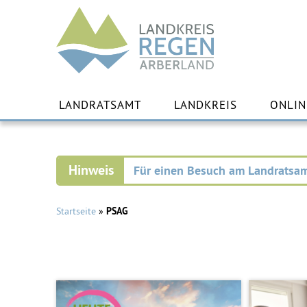
Landkreis
Regen
Zu
Inha
LANDRATSAMT
LANDKREIS
ONLIN
spr
Für einen Besuch am Landratsam
Startseite
»
PSAG