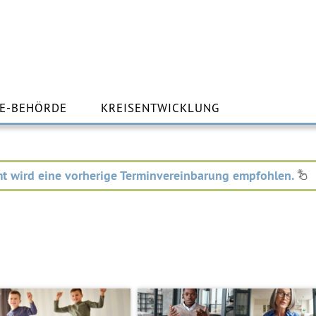
m
lt
E-BEHÖRDE
KREISENTWICKLUNG
ingen
t wird eine vorherige Terminvereinbarung empfohlen.