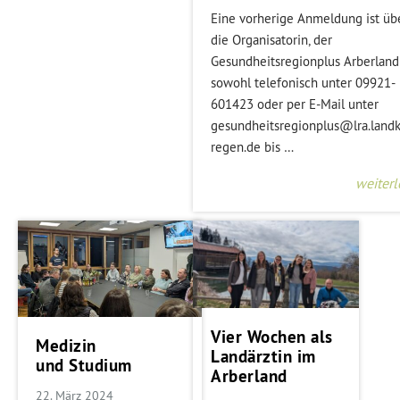
Eine vorherige Anmeldung ist üb
die Organisatorin, der
Gesundheitsregionplus Arberland
sowohl telefonisch unter 09921-
601423 oder per E-Mail unter
gesundheitsregionplus@lra.landk
regen.de bis …
weiter
Vier Wochen als
Medizin
Landärztin im
und Studium
Arberland
22. März 2024