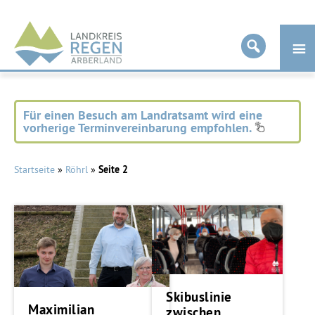
Landkreis
Regen
Für einen Besuch am Landratsamt wird eine
vorherige Terminvereinbarung empfohlen.
Startseite
»
Röhrl
»
Seite 2
Skibuslinie
Maximilian
zwischen