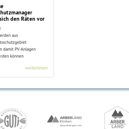
ue
chutzmanager
 sich den Räten vor
2
erden aus
tsschutzgebiet
 damit PV-Anlagen
erden können
weiterlesen