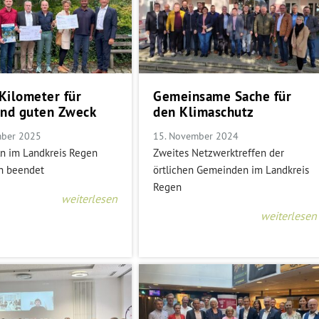
Kilometer für
Gemeinsame Sache für
und guten Zweck
den Klimaschutz
mber 2025
15. November 2024
ln im Landkreis Regen
Zweites Netzwerktreffen der
ch beendet
örtlichen Gemeinden im Landkreis
Regen
weiterlesen
weiterlesen