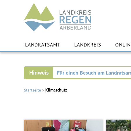
Landkreis
Regen
Zu
Inha
LANDRATSAMT
LANDKREIS
ONLIN
spr
Für einen Besuch am Landratsam
Startseite
»
Klimaschutz