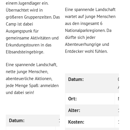
einem Jugendlager ein.
Eine spannende Landschaft
Übernachtet wird in
wartet auf junge Menschen
größeren Gruppenzelten. Das
aus den insgesamt 6
Camp ist dabei
Nationalparkregionen. Da
Ausgangspunk für
dürfte sich jeder
gemeinsame Aktivitäten und
Abenteuerhungrige und
Erkundungstouren in das
Entdecker wohl fühlen.
Elbsandsteingebirge.
Eine spannende Landschaft,
nette junge Menschen,
abenteuerliche Aktionen,
Datum:
08. A
jede Menge Spaß: anmelden
Augus
und dabei sein!
Ort:
Natio
Alter:
12 bi
Datum:
16.-23.08.2014
Kosten:
100,0