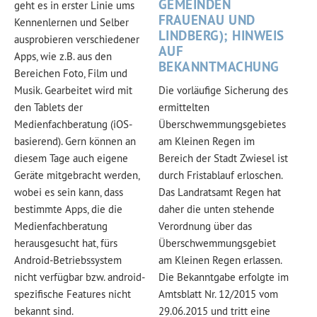
GEMEINDEN
geht es in erster Linie ums
FRAUENAU UND
Kennenlernen und Selber
LINDBERG); HINWEIS
ausprobieren verschiedener
AUF
Apps, wie z.B. aus den
BEKANNTMACHUNG
Bereichen Foto, Film und
Musik. Gearbeitet wird mit
Die vorläufige Sicherung des
den Tablets der
ermittelten
Medienfachberatung (iOS-
Überschwemmungsgebietes
basierend). Gern können an
am Kleinen Regen im
diesem Tage auch eigene
Bereich der Stadt Zwiesel ist
Geräte mitgebracht werden,
durch Fristablauf erloschen.
wobei es sein kann, dass
Das Landratsamt Regen hat
bestimmte Apps, die die
daher die unten stehende
Medienfachberatung
Verordnung über das
herausgesucht hat, fürs
Überschwemmungsgebiet
Android-Betriebssystem
am Kleinen Regen erlassen.
nicht verfügbar bzw. android-
Die Bekanntgabe erfolgte im
spezifische Features nicht
Amtsblatt Nr. 12/2015 vom
bekannt sind.
29.06.2015 und tritt eine