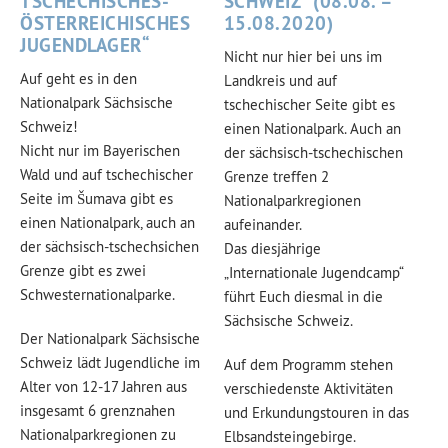
TSCHECHISCHES-
SCHWEIZ“ (08.08. –
ÖSTERREICHISCHES
15.08.2020)
JUGENDLAGER“
Nicht nur hier bei uns im
Auf geht es in den
Landkreis und auf
Nationalpark Sächsische
tschechischer Seite gibt es
Schweiz!
einen Nationalpark. Auch an
Nicht nur im Bayerischen
der sächsisch-tschechischen
Wald und auf tschechischer
Grenze treffen 2
Seite im Šumava gibt es
Nationalparkregionen
einen Nationalpark, auch an
aufeinander.
der sächsisch-tschechsichen
Das diesjährige
Grenze gibt es zwei
„Internationale Jugendcamp“
Schwesternationalparke.
führt Euch diesmal in die
Sächsische Schweiz.
Der Nationalpark Sächsische
Schweiz lädt Jugendliche im
Auf dem Programm stehen
Alter von 12-17 Jahren aus
verschiedenste Aktivitäten
insgesamt 6 grenznahen
und Erkundungstouren in das
Nationalparkregionen zu
Elbsandsteingebirge.