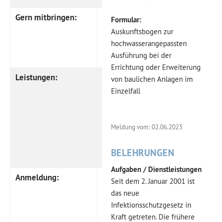
Gern mitbringen:
eigene Tablets samt
Formular:
spezielle
Auskunftsbogen zur
Verbindungskabel
hochwasserangepassten
Ausführung bei der
und Adapter (!)
Errichtung oder Erweiterung
Leistungen:
kein
von baulichen Anlagen im
Teilnehmerbeitrag
,
Einzelfall
Veranstaltung ist
inkl.
Meldung vom: 02.06.2023
Frühstücksbrez’n,
Getränke und
BELEHRUNGEN
Mittagsessen
Aufgaben / Dienstleistungen
Anmeldung:
bis 15. Juli im Büro
Seit dem 2. Januar 2001 ist
der Kommunalen
das neue
Jugendarbeit
Infektionsschutzgesetz in
(09921/601-425)
Kraft getreten. Die frühere