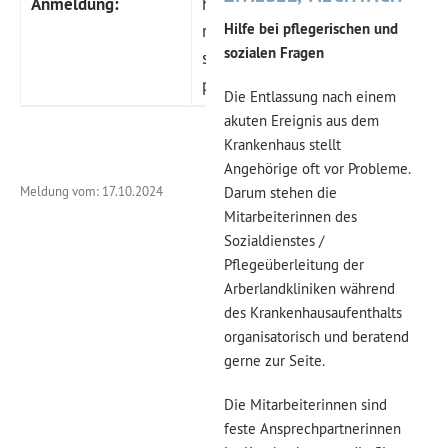
Anmeldung:
https://formcycle.landkreis-
Hilfe bei pflegerischen und
regen.de/frontend-
sozialen Fragen
server/form/alias/1/tagesfahrt-
palm-beach-termin-2/
Die Entlassung nach einem
akuten Ereignis aus dem
Krankenhaus stellt
Angehörige oft vor Probleme.
Meldung vom: 17.10.2024
Darum stehen die
Mitarbeiterinnen des
Sozialdienstes /
Pflegeüberleitung der
Arberlandkliniken während
des Krankenhausaufenthalts
organisatorisch und beratend
gerne zur Seite.
Die Mitarbeiterinnen sind
feste Ansprechpartnerinnen