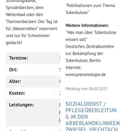
Strömungskanal,
“Publikationen zum Thema
Sprudelbecken, dem
Tuberkulose“
Wellenbad oder den
Thermenbecken: Der Tag ist
Weitere Informationen:
für „Wasserratten“ reserviert
“Was man über Tuberkulose
und nur für Schwimmer
wissen soll”
gedacht!
Deutsches Zentralkomitee
zur Bekämpfung der
Termine:
31. Oktober
Tuberkulose, Berlin
Internet:
Ort:
Stein (bei Nürnberg)
www.pneumologie.de
Alter:
8 bis 14 Jahre
Meldung vom: 06.03.2025
Kosten:
25,00 €
SOZIALDIENST /
Leistungen:
Infobrief, Transfer mit
PFLEGEÜBERLEITUN
Reisebus, Eintritt, qualifizierte
G IN DEN
Betreuung
ARBERLANDKLINIKEN
ZWIESEL, VIECHTACH