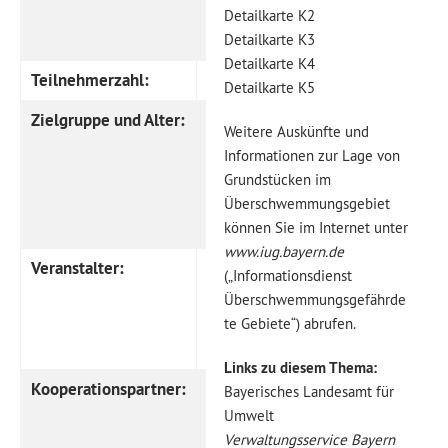
Viechtach
Detailkarte K2
(Kollnburger Str. 16)
Detailkarte K3
Detailkarte K4
Teilnehmerzahl:
maximal 8
Detailkarte K5
Zielgruppe und Alter:
ehrenamtiche
Weitere Auskünfte und
Betreuer und
Informationen zur Lage von
Jugendleiter ab 15
Grundstücken im
Jahren sowie
Überschwemmungsgebiet
Jugendbeauftragte
können Sie im Internet unter
www.iug.bayern.de
Veranstalter:
Kommunale
(„Informationsdienst
Jugendarbeit und
Überschwemmungsgefährde
Kreisjugendring
te Gebiete“) abrufen.
Regen
Links zu diesem Thema:
Kooperationspartner:
Medienfachberatung
Bayerisches Landesamt für
Bezirksjugendring
Umwelt
Verwaltungsservice Bayern
Niederbayern