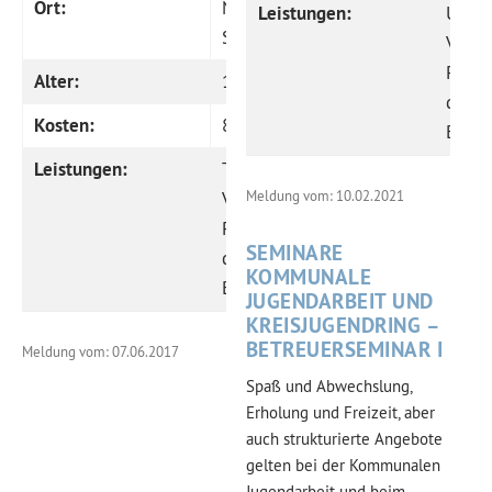
Ort:
Nationalpark
Leistungen:
Unter
Sächsische Schweiz
Vollv
Progr
Alter:
12 – 17 Jahre
qualif
Kosten:
80,00 €
Betre
Leistungen:
Transfer, Unterkunft,
Vollverpflegung,
Meldung vom: 10.02.2021
Programm, Infobrief,
SEMINARE
qualifizierte
KOMMUNALE
Betreuung
JUGENDARBEIT UND
KREISJUGENDRING –
BETREUERSEMINAR I
Meldung vom: 07.06.2017
Spaß und Abwechslung,
Erholung und Freizeit, aber
auch strukturierte Angebote
gelten bei der Kommunalen
Jugendarbeit und beim