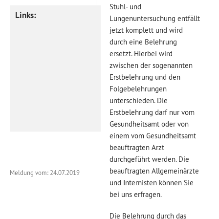
Stuhl- und
Links:
Internetpräsenz
Lungenuntersuchung entfällt
Jugendzentrum
jetzt komplett und wird
Viechtach
durch eine Belehrung
ersetzt. Hierbei wird
Internetpräsenz
zwischen der sogenannten
Kreisjugendring
Erstbelehrung und den
Regen
Folgebelehrungen
Internetpräsenz
unterschieden. Die
Medienfachberatung
Erstbelehrung darf nur vom
Niederbayern
Gesundheitsamt oder von
einem vom Gesundheitsamt
beauftragten Arzt
durchgeführt werden. Die
beauftragten Allgemeinärzte
Meldung vom: 24.07.2019
und Internisten können Sie
bei uns erfragen.
Die Belehrung durch das