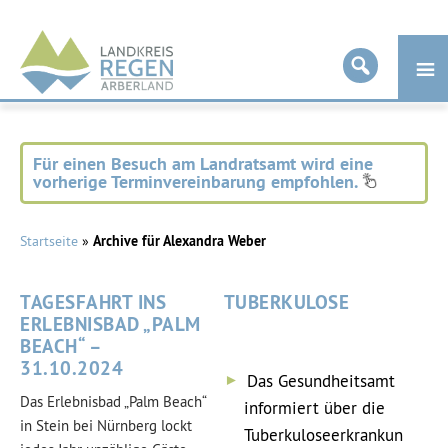
Landkreis
Regen
Für einen Besuch am Landratsamt wird eine
vorherige Terminvereinbarung empfohlen.
Startseite
»
Archive für Alexandra Weber
TAGESFAHRT INS
TUBERKULOSE
ERLEBNISBAD „PALM
BEACH“ –
31.10.2024
Das Gesundheitsamt
Das Erlebnisbad „Palm Beach“
informiert über die
in Stein bei Nürnberg lockt
Tuberkuloseerkrankun