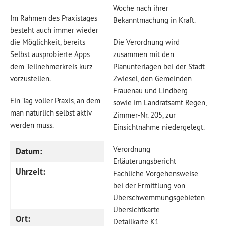
Woche nach ihrer
Im Rahmen des Praxistages
Bekanntmachung in Kraft.
besteht auch immer wieder
die Möglichkeit, bereits
Die Verordnung wird
Selbst ausprobierte Apps
zusammen mit den
dem Teilnehmerkreis kurz
Planunterlagen bei der Stadt
vorzustellen.
Zwiesel, den Gemeinden
Frauenau und Lindberg
Ein Tag voller Praxis, an dem
sowie im Landratsamt Regen,
man natürlich selbst aktiv
Zimmer-Nr. 205, zur
werden muss.
Einsichtnahme niedergelegt.
Verordnung
Datum:
18. Juli 2015
Erläuterungsbericht
Uhrzeit:
10.00 – 17.00 Uhr
Fachliche Vorgehensweise
(inkl. 1 Stunde
bei der Ermittlung von
Überschwemmungsgebieten
Mittag)
Übersichtkarte
Ort:
Jugendzentrum
Detailkarte K1