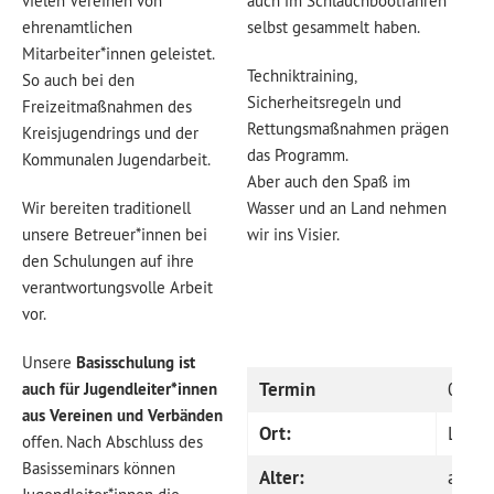
vielen Vereinen von
auch im Schlauchbootfahren
ehrenamtlichen
selbst gesammelt haben.
Mitarbeiter*innen geleistet.
Techniktraining,
So auch bei den
Sicherheitsregeln und
Freizeitmaßnahmen des
Rettungsmaßnahmen prägen
Kreisjugendrings und der
das Programm.
Kommunalen Jugendarbeit.
Aber auch den Spaß im
Wir bereiten traditionell
Wasser und an Land nehmen
unsere Betreuer*innen bei
wir ins Visier.
den Schulungen auf ihre
verantwortungsvolle Arbeit
vor.
Unsere
Basisschulung ist
Termin
08. bi
auch für Jugendleiter*innen
aus Vereinen und Verbänden
Ort:
Lofer
offen. Nach Abschluss des
Basisseminars können
Alter:
ab 16