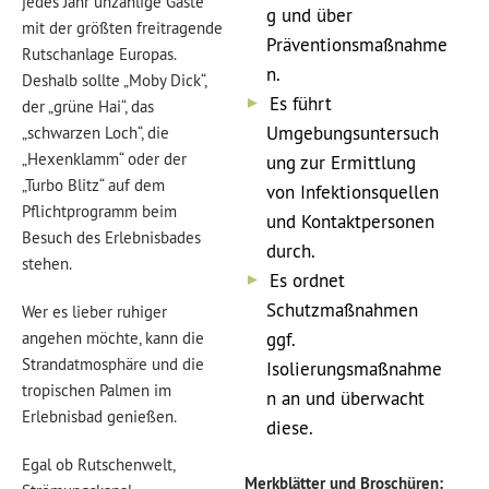
jedes Jahr unzählige Gäste
g und über
mit der größten freitragende
Präventionsmaßnahme
Rutschanlage Europas.
n.
Deshalb sollte „Moby Dick“,
Es führt
der „grüne Hai“, das
Umgebungsuntersuch
„schwarzen Loch“, die
„Hexenklamm“ oder der
ung zur Ermittlung
„Turbo Blitz“ auf dem
von Infektionsquellen
Pflichtprogramm beim
und Kontaktpersonen
Besuch des Erlebnisbades
durch.
stehen.
Es ordnet
Schutzmaßnahmen
Wer es lieber ruhiger
angehen möchte, kann die
ggf.
Strandatmosphäre und die
Isolierungsmaßnahme
tropischen Palmen im
n an und überwacht
Erlebnisbad genießen.
diese.
Egal ob Rutschenwelt,
Merkblätter und Broschüren: