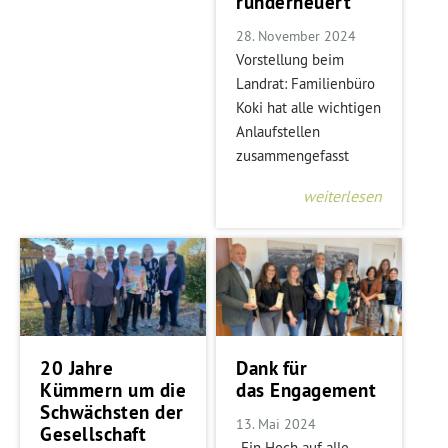
runderneuert
28. November 2024
Vorstellung beim
Landrat: Familienbüro
Koki hat alle wichtigen
Anlaufstellen
zusammengefasst
weiterlesen
20 Jahre
Dank für
Kümmern um die
das Engagement
Schwächsten der
13. Mai 2024
Gesellschaft
„Ein Hoch auf alle