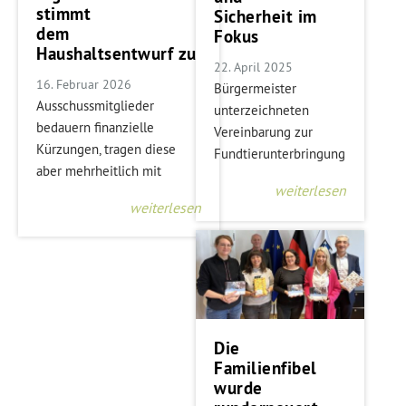
stimmt
Sicherheit im
dem
Fokus
Haushaltsentwurf zu
22. April 2025
16. Februar 2026
Bürgermeister
Ausschussmitglieder
unterzeichneten
bedauern finanzielle
Vereinbarung zur
Kürzungen, tragen diese
Fundtierunterbringung
aber mehrheitlich mit
weiterlesen
weiterlesen
Die
Familienfibel
wurde